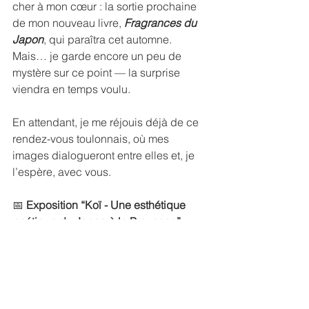
cher à mon cœur : la sortie prochaine 
de mon nouveau livre, 
Fragrances du 
Japon
, qui paraîtra cet automne. 
Mais… je garde encore un peu de 
mystère sur ce point — la surprise 
viendra en temps voulu.
En attendant, je me réjouis déjà de ce 
rendez-vous toulonnais, où mes 
images dialogueront entre elles et, je 
l’espère, avec vous.
📅 
Exposition “Koï - Une esthétique 
poétique du Japon à la Provence” — 
10 septembre au 9 octobre 2025
📍 
Mairie d’honneur, Toulon